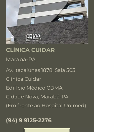
CLÍNICA CUIDAR
Marabá-PA
Av. Itacaiúnas 1878, Sala 503
Clínica Cuidar
Edifício Médico CDMA
Cidade Nova, Marabá-PA
(Em frente ao Hospital Unimed)
(94) 9 9125-2276