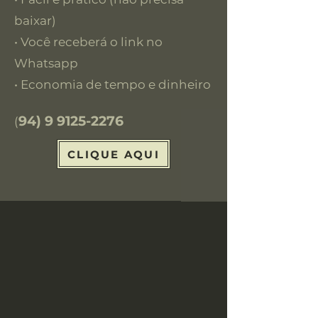
baixar)
• Você receberá o link no
Whatsapp
• Economia de tempo e dinheiro
94) 9 9125-2276
(
CLIQUE AQUI